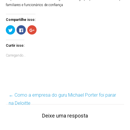
familiares e funcionários de confiança
Compartilhe isso:
Clique
Clique
Compartilhe
para
para
no
compartilhar
compartilhar
Google+
no
no
(abre
Twitter(abre
Facebook(abre
em
Curtir isso:
em
em
nova
nova
nova
janela)
janela)
janela)
Carregando...
←
Como a empresa do guru Michael Porter foi parar
Post
na Deloitte
navigation
Deixe uma resposta