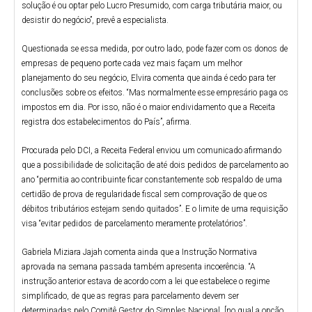
solução é ou optar pelo Lucro Presumido, com carga tributária maior, ou
desistir do negócio”, prevê a especialista.
Questionada se essa medida, por outro lado, pode fazer com os donos de
empresas de pequeno porte cada vez mais façam um melhor
planejamento do seu negócio, Elvira comenta que ainda é cedo para ter
conclusões sobre os efeitos. “Mas normalmente esse empresário paga os
impostos em dia. Por isso, não é o maior endividamento que a Receita
registra dos estabelecimentos do País”, afirma.
Procurada pelo DCI, a Receita Federal enviou um comunicado afirmando
que a possibilidade de solicitação de até dois pedidos de parcelamento ao
ano “permitia ao contribuinte ficar constantemente sob respaldo de uma
certidão de prova de regularidade fiscal sem comprovação de que os
débitos tributários estejam sendo quitados”. E o limite de uma requisição
visa “evitar pedidos de parcelamento meramente protelatórios”.
Gabriela Miziara Jajah comenta ainda que a Instrução Normativa
aprovada na semana passada também apresenta incoerência. “A
instrução anterior estava de acordo com a lei que estabelece o regime
simplificado, de que as regras para parcelamento devem ser
determinadas pelo Comitê Gestor do Simples Nacional, [no qual a opção