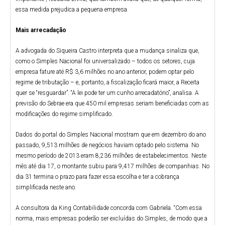
essa medida prejudica a pequena empresa.
Mais arrecadação
A advogada do Siqueira Castro interpreta que a mudança sinaliza que,
como o Simples Nacional foi universalizado – todos os setores, cuja
empresa fature até R$ 3,6 milhões no ano anterior, podem optar pelo
regime de tributação – e, portanto, a fiscalização ficará maior, a Receita
quer se “resguardar”. “A lei pode ter um cunho arrecadatório”, analisa. A
previsão do Sebrae era que 450 mil empresas seriam beneficiadas com as
modificações do regime simplificado.
Dados do portal do Simples Nacional mostram que em dezembro do ano
passado, 9,513 milhões de negócios haviam optado pelo sistema. No
mesmo período de 2013 eram 8,236 milhões de estabelecimentos. Neste
mês até dia 17, o montante subiu para 9,417 milhões de companhias. No
dia 31 termina o prazo para fazer essa escolha e ter a cobrança
simplificada neste ano.
A consultora da King Contabilidade concorda com Gabriela. “Com essa
norma, mais empresas poderão ser excluídas do Simples, de modo que a