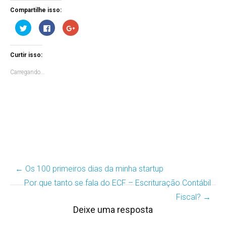
Compartilhe isso:
Clique
Clique
Compartilhe
para
para
no
compartilhar
compartilhar
Google+
no
no
(abre
Twitter(abre
Facebook(abre
em
Curtir isso:
em
em
nova
nova
nova
janela)
janela)
janela)
Carregando...
←
Os 100 primeiros dias da minha startup
Post
Por que tanto se fala do ECF – Escrituração Contábil
navigation
Fiscal?
→
Deixe uma resposta