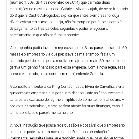
(número 1.508, de 4 de novembro de 2014) que permitia duas
requisições no mesmo período. Gabriela Miziara Jajah, do setor tributário
do Siqueira Castro Advogados, explica que antes o empresário, cuja
dívida estava em curso – ou seja, não foi rompida por fatores como falta
de pagamento de três parcelas seguidas -, podia renegociar o
parcelamento, o que não será mais possível.
“A companhia podia fazer um reparcelamento. Se as parcelas eram de 60
meses e o empresário via que precisava de mais tempo, fazia um
segundo pedido o que podia resultar em ajuda de mais 60 meses. Isso
gerava um ganho financeiro para essa empresa. Com a nova regra, esse
acesso é limitado, o que considero ruim”, entende Gabriela.
A consultora tributária da King Contabilidade, Elvira de Carvalho, alerta
que como as empresas que possuem débitos junto ao fisco recebem a
carta para a exclusão do regime simplificado somente no final do ano –
por volta de setembro -, é preciso ficar atento às suas finanças, caso já
tenha solicitado o parcelamento no ano.
“A nova instrução teve pouca repercussão e é possível que o empresário
pense que pode fazer um novo pedido. Por isso, a orientação é
importante”, ressalta Elvira, que também avalia que, de qualquer forma,