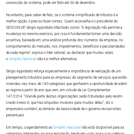
concessão do sistema, pode ser feito até 30 de dezembro.
No entanto, para saber de fato, se o sistema simplificado de tributos é a
melhor opção, é preciso fazer contas. Quem aconselha é o presidente do
SESCON-SP, Sérgio Approbato Machado Júnior. “A legislação não permite a
mudança no mesmo exercício, por isso é fundamental tomar uma decisão
assertiva, baseada em uma análise profunda dos números da empresa, no
comportamento do mercado, nos impedimentos, benefícios e peculiaridades
de cada regime”, explica o líder setorial, ao destacar que muitas vezes
o
Simples Nacional
não é a melhor alternativa.
Sérgio Approbato reforça especialmente a importância de realização de um
planejamento tributário para as empresas do segmento de serviços que estão
inseridas nas mais de 140 categorias que ganharam a oportunidade de aderir
ao regime a partir do ano que vem, em virtude da Lei Complementar
147/2014. “Grande parte destas organizações serão tributadas pelo recém-
criado Anexo 6, que traz alíquotas inviáveis para muitas delas”, diz o
empresário contábil, ao lembrar da necessidade de o governo revisar estes
percentuais.
Em tempo, o agendamento ao
Simples Nacional
não está disponível para as
categorias integradas na nova legislação, tendo em vista que a sua vigência