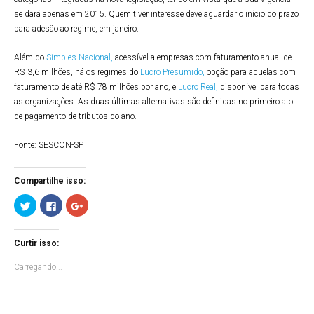
se dará apenas em 2015. Quem tiver interesse deve aguardar o início do prazo
para adesão ao regime, em janeiro.
Além do
Simples Nacional,
acessível a empresas com faturamento anual de
R$ 3,6 milhões, há os regimes do
Lucro Presumido,
opção para aquelas com
faturamento de até R$ 78 milhões por ano, e
Lucro Real,
disponível para todas
as organizações. As duas últimas alternativas são definidas no primeiro ato
de pagamento de tributos do ano.
Fonte: SESCON-SP
Compartilhe isso:
Clique
Clique
Compartilhe
para
para
no
compartilhar
compartilhar
Google+
no
no
(abre
Twitter(abre
Facebook(abre
em
Curtir isso:
em
em
nova
nova
nova
janela)
janela)
janela)
Carregando...