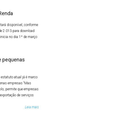
 Renda
tará disponível, conforme
o de 2.013 para download
inicia no dia 1º de março
 e pequenas
estatuto atual já é marco
quenas empresas “Mas
plo, permite que empresas
 exportação de serviços
Leia mais