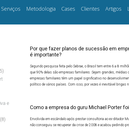
Serviços
Metodologia
Cases
Clientes
Artigos
Por que fazer planos de sucessão em empr
é importante?
Segundo pesquisa feita pelo Sebrae, o Brasil tem entre 6 a 8 mil
5)
que 90% delas são empresas familiares. Sejam grandes, médias 
empresas familiares têm um papel significativo no desenvolviment
rt
político de vários países. Com isso, por vezes é inevitável brigas
iva e
Como a empresa do guru Michael Porter foi 
(8)
Envolvida em escândalo após prestar consultoria ao ex-ditador
não conseguiu se recuperar da crise de 2008 e acabou pedindo pro