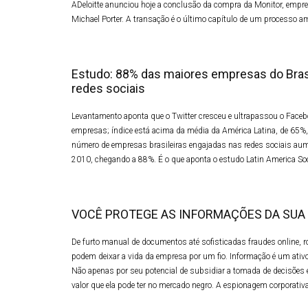
ADeloitte anunciou hoje a conclusão da compra da Monitor, empre
Michael Porter. A transação é o último capítulo de um processo a
Estudo: 88% das maiores empresas do Bras
redes sociais
Levantamento aponta que o Twitter cresceu e ultrapassou o Faceb
empresas; índice está acima da média da América Latina, de 65%,
número de empresas brasileiras engajadas nas redes sociais au
2010, chegando a 88%. É o que aponta o estudo Latin America Soc
VOCÊ PROTEGE AS INFORMAÇÕES DA SUA
De furto manual de documentos até sofisticadas fraudes online, 
podem deixar a vida da empresa por um fio. Informação é um ativo
Não apenas por seu potencial de subsidiar a tomada de decisões 
valor que ela pode ter no mercado negro. A espionagem corporativa