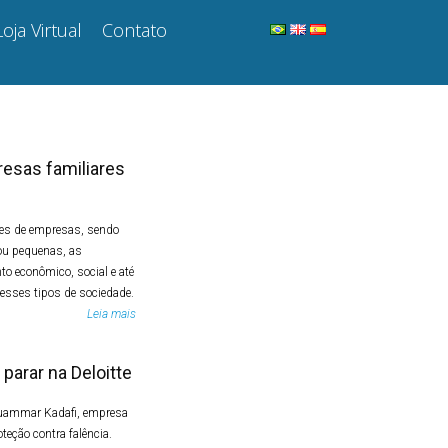
Loja Virtual
Contato
esas familiares
hões de empresas, sendo
ou pequenas, as
o econômico, social e até
 nesses tipos de sociedade.
Leia mais
parar na Deloitte
 Muammar Kadafi, empresa
teção contra falência.