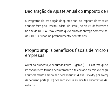
Declaração de Ajuste Anual do Imposto de
O Programa da Declaração de ajuste anual do imposto de renda es
anúncio feito pela Receita Federal do Brasil, no dia 25 de fevereir
no site da RFB. A PWA lembra que o prazo de entrega somente se 
de 2.013 Dúvidas no preenchimento, contate-nos.
Projeto amplia benefícios fiscais de micro
empresas
Autor da proposta, o deputado Pedro Eugênio (PT-PE) afirma que o 
importante em termos de tratamento diferenciado às micro e pe
aprimoramentos ainda são necessários”, disse. O texto, por exem
de pequeno porte (EPP) possam incluir as receitas decorrentes da
entre os