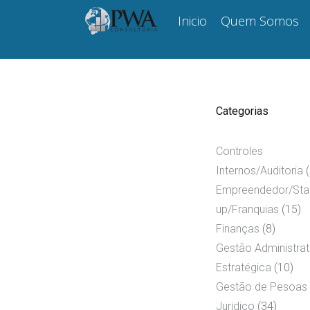
Skip
Inicio
Quem Somos
to
content
Categorias
Controles
Internos/Auditoria
(
Empreendedor/Sta
up/Franquias
(15)
Finanças
(8)
Gestão Administrat
Estratégica
(10)
Gestão de Pesoas
Juridico
(34)