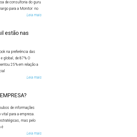
sa de consultoria do guru
margo para a Monitor: no
Leia mais
il estão nas
ook na preferência das
 e global, de 87% O
mentou 25% em relação a
ial
Leia mais
 EMPRESA?
roubos de informações
 vital para a empresa.
estratégicas, mas pelo
 é
Leia mais